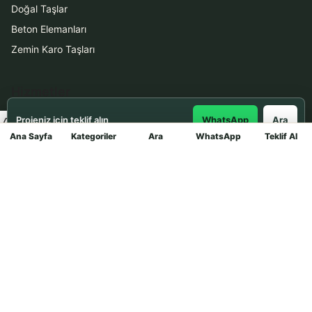
Doğal Taşlar
Beton Elemanları
Zemin Karo Taşları
Hizmetler
Projeniz için teklif alın
WhatsApp
Ara
Uygulama
Ana Sayfa
Kategoriler
Ara
WhatsApp
Teklif Al
Mağaza
Boya Badana
İletişim
0531 912 78 21
WhatsApp ile Teklif Al
info@dekortasi.com