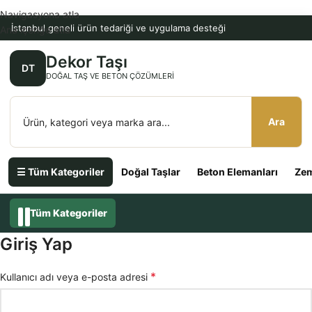
Navigasyona atla
İstanbul geneli ürün tedariği ve uygulama desteği
Ana içeriğe atla
Dekor Taşı
DT
DOĞAL TAŞ VE BETON ÇÖZÜMLERI
Ara
☰ Tüm Kategoriler
Doğal Taşlar
Beton Elemanları
Zem
Tüm Kategoriler
Giriş Yap
*
Kullanıcı adı veya e-posta adresi