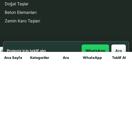
Doğal Taşlar
Beton Elemanları
Zemin Karo Taşları
Hizmetler
Projeniz için teklif alın
WhatsApp
Ara
Uygulama
Ana Sayfa
Kategoriler
Ara
WhatsApp
Teklif Al
Mağaza
Boya Badana
İletişim
0531 912 78 21
WhatsApp ile Teklif Al
info@dekortasi.com