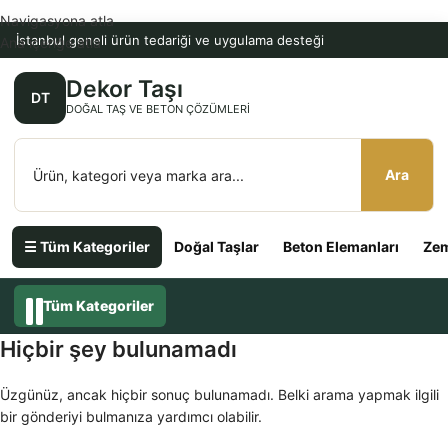
Navigasyona atla
İstanbul geneli ürün tedariği ve uygulama desteği
Ana içeriğe atla
Dekor Taşı
DT
DOĞAL TAŞ VE BETON ÇÖZÜMLERI
Ara
☰ Tüm Kategoriler
Doğal Taşlar
Beton Elemanları
Zem
Tüm Kategoriler
Hiçbir şey bulunamadı
Üzgünüz, ancak hiçbir sonuç bulunamadı. Belki arama yapmak ilgili
bir gönderiyi bulmanıza yardımcı olabilir.