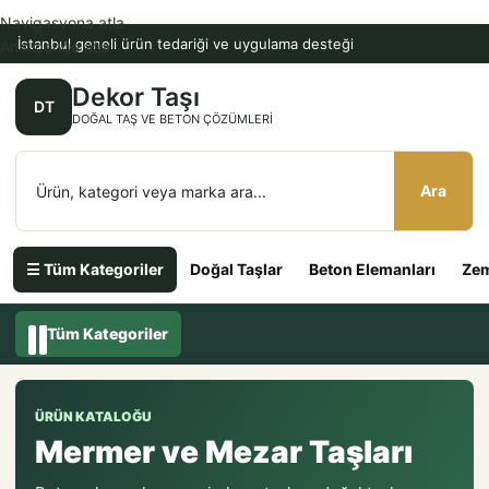
Navigasyona atla
İstanbul geneli ürün tedariği ve uygulama desteği
Ana içeriğe atla
Dekor Taşı
DT
DOĞAL TAŞ VE BETON ÇÖZÜMLERI
Ara
☰ Tüm Kategoriler
Doğal Taşlar
Beton Elemanları
Zem
Tüm Kategoriler
ÜRÜN KATALOĞU
Mermer ve Mezar Taşları