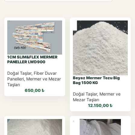
1CM SLIM&FLEX MERMER
PANELLER LWD900
Doğal Taşlar
,
Fiber Duvar
Beyaz Mermer Tozu Big
Panelleri
,
Mermer ve Mezar
Bag 1500 KG
Taşları
650,00
₺
Doğal Taşlar
,
Mermer ve
Mezar Taşları
12.150,00
₺
WhatsApp ile
Sipariş