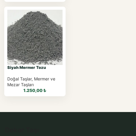
WhatsApp ile
Sipariş
WhatsApp Teklif Al
WhatsApp ile Sipariş
WhatsApp Teklif Al
Siyah Mermer Tozu
Doğal Taşlar
,
Mermer ve
Mezar Taşları
1.250,00
₺
WhatsApp ile
Dekor Taşı
Sipariş