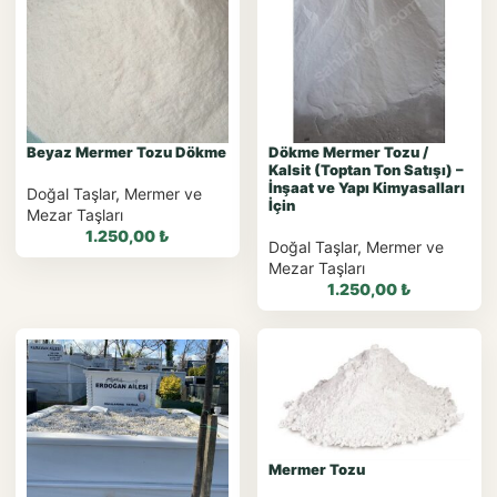
WhatsApp ile
WhatsApp Teklif Al
Sipariş
WhatsApp Teklif Al
Beyaz Mermer Tozu Dökme
Dökme Mermer Tozu /
Kalsit (Toptan Ton Satışı) –
İnşaat ve Yapı Kimyasalları
Doğal Taşlar
,
Mermer ve
İçin
Mezar Taşları
1.250,00
₺
Doğal Taşlar
,
Mermer ve
Mezar Taşları
1.250,00
₺
WhatsApp ile
Sipariş
WhatsApp ile
WhatsApp Teklif Al
Sipariş
Mermer Tozu
WhatsApp Teklif Al