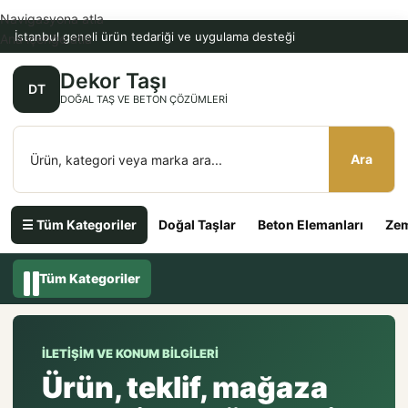
Navigasyona atla
İstanbul geneli ürün tedariği ve uygulama desteği
Ana içeriğe atla
Dekor Taşı
DT
DOĞAL TAŞ VE BETON ÇÖZÜMLERI
Ara
☰ Tüm Kategoriler
Doğal Taşlar
Beton Elemanları
Zem
Tüm Kategoriler
İLETIŞIM VE KONUM BILGILERI
Ürün, teklif, mağaza