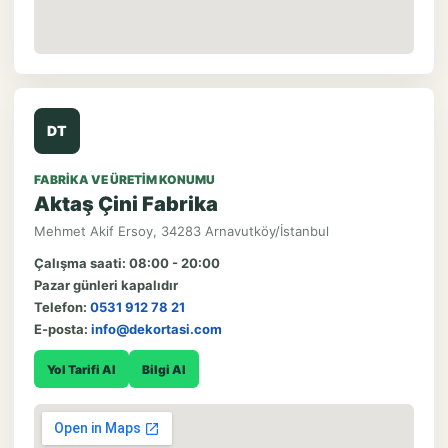
DT
FABRIKA VE ÜRETIM KONUMU
Aktaş Çini Fabrika
Mehmet Akif Ersoy, 34283 Arnavutköy/İstanbul
Çalışma saati: 08:00 - 20:00
Pazar günleri kapalıdır
Telefon:
0531 912 78 21
E-posta:
info@dekortasi.com
Yol Tarifi Al
Bilgi Al