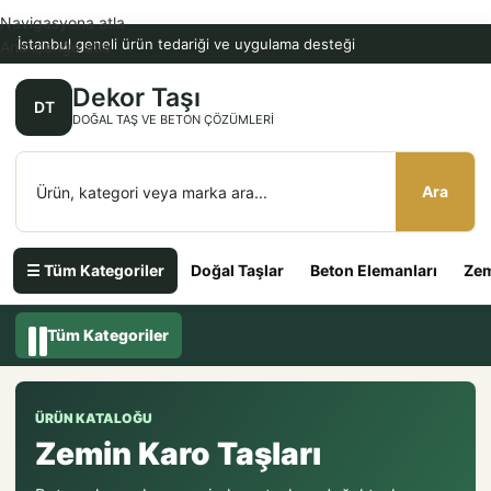
Navigasyona atla
İstanbul geneli ürün tedariği ve uygulama desteği
Ana içeriğe atla
Dekor Taşı
DT
DOĞAL TAŞ VE BETON ÇÖZÜMLERI
Ara
☰ Tüm Kategoriler
Doğal Taşlar
Beton Elemanları
Zem
Tüm Kategoriler
ÜRÜN KATALOĞU
Zemin Karo Taşları