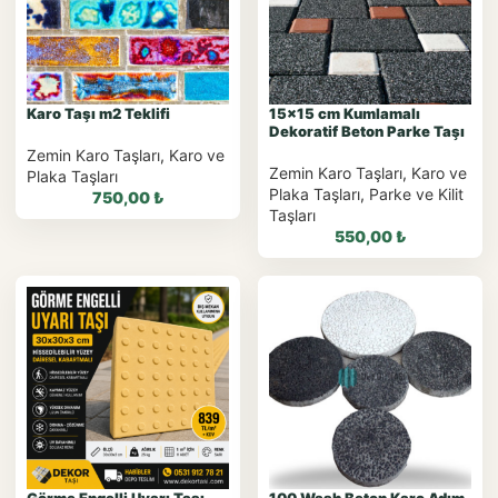
WhatsApp Teklif Al
WhatsApp Teklif Al
Karo Taşı m2 Teklifi
15×15 cm Kumlamalı
Dekoratif Beton Parke Taşı
Zemin Karo Taşları
,
Karo ve
Zemin Karo Taşları
,
Karo ve
Plaka Taşları
Plaka Taşları
,
Parke ve Kilit
750,00
₺
Taşları
550,00
₺
WhatsApp ile
Sipariş
WhatsApp ile
Sipariş
WhatsApp Teklif Al
WhatsApp Teklif Al