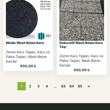
WhatsApp ile Sipariş
WhatsApp ile Sipariş
WhatsApp Teklif Al
WhatsApp Teklif Al
Melda Wash Beton Karo
Dekoratif Wash Beton Karo
Taşı
Zemin Karo Taşları
,
Karo ve
Zemin Karo Taşları
,
Karo ve
Plaka Taşları
,
Wash Beton
Plaka Taşları
,
Wash Beton
Karolar
Karolar
850,00
₺
850,00
₺
1
2
3
4
…
83
84
85
→
WhatsApp ile Sipariş
WhatsApp ile Sipariş
WhatsApp Teklif Al