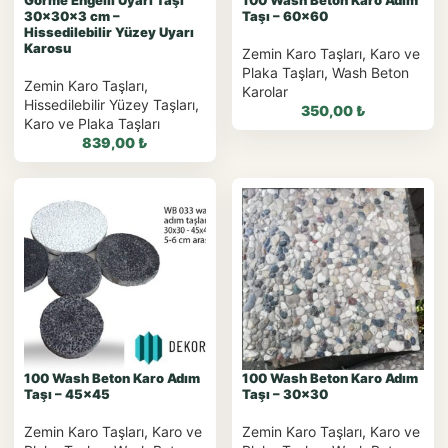
Görme Engelli Uyarı Taşı
100 Wash Beton Karo Adım
30x30x3 cm –
Taşı – 60×60
Hissedilebilir Yüzey Uyarı
Karosu
Zemin Karo Taşları
,
Karo ve
Plaka Taşları
,
Wash Beton
Zemin Karo Taşları
,
Karolar
Hissedilebilir Yüzey Taşları
,
350,00
₺
Karo ve Plaka Taşları
839,00
₺
WhatsApp ile
Sipariş
WhatsApp ile
Sipariş
WhatsApp Teklif Al
WhatsApp Teklif Al
100 Wash Beton Karo Adım
100 Wash Beton Karo Adım
Taşı – 45×45
Taşı – 30×30
Zemin Karo Taşları
,
Karo ve
Zemin Karo Taşları
,
Karo ve