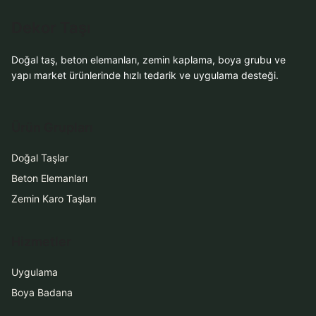
WhatsApp ile
Dekor Taşı
Sipariş
Doğal taş, beton elemanları, zemin kaplama, boya grubu ve
WhatsApp Teklif Al
yapı market ürünlerinde hızlı tedarik ve uygulama desteği.
Ürün Grupları
Doğal Taşlar
Beton Elemanları
Zemin Karo Taşları
Hizmetler
Uygulama
Boya Badana