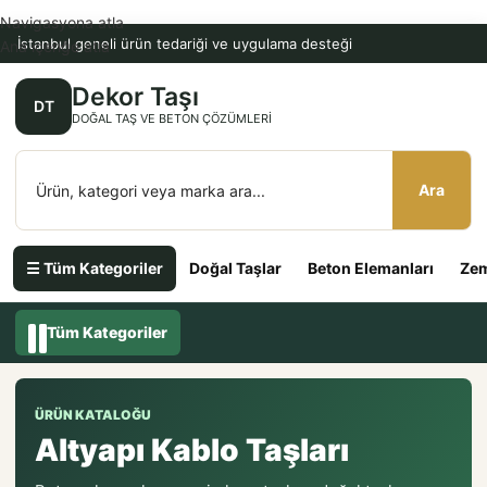
Navigasyona atla
İstanbul geneli ürün tedariği ve uygulama desteği
Ana içeriğe atla
Dekor Taşı
DT
DOĞAL TAŞ VE BETON ÇÖZÜMLERI
Ara
☰ Tüm Kategoriler
Doğal Taşlar
Beton Elemanları
Zem
Tüm Kategoriler
ÜRÜN KATALOĞU
Altyapı Kablo Taşları