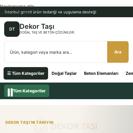
Navigasyona atla
İstanbul geneli ürün tedariği ve uygulama desteği
Ana içeriğe atla
Dekor Taşı
DT
DOĞAL TAŞ VE BETON ÇÖZÜMLERI
Ara
☰ Tüm Kategoriler
Doğal Taşlar
Beton Elemanları
Zem
Tüm Kategoriler
DEKOR TAŞI’NI TANIYIN