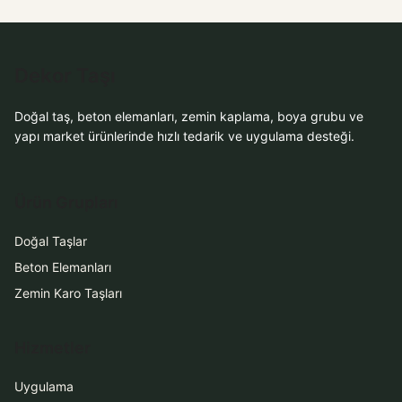
WhatsApp ile
WhatsApp ile
Sipariş
Sipariş
WhatsApp Teklif Al
WhatsApp Teklif Al
Dekor Taşı
Doğal taş, beton elemanları, zemin kaplama, boya grubu ve
yapı market ürünlerinde hızlı tedarik ve uygulama desteği.
Ürün Grupları
Doğal Taşlar
Beton Elemanları
Zemin Karo Taşları
Hizmetler
Uygulama