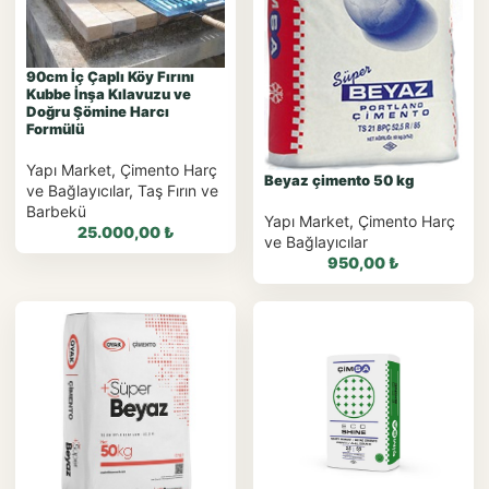
WhatsApp Teklif Al
WhatsApp Teklif Al
90cm İç Çaplı Köy Fırını
Kubbe İnşa Kılavuzu ve
Doğru Şömine Harcı
Formülü
Yapı Market
,
Çimento Harç
Beyaz çimento 50 kg
ve Bağlayıcılar
,
Taş Fırın ve
Barbekü
Yapı Market
,
Çimento Harç
25.000,00
₺
ve Bağlayıcılar
950,00
₺
WhatsApp ile
Sipariş
WhatsApp ile
Sipariş
WhatsApp Teklif Al
WhatsApp Teklif Al