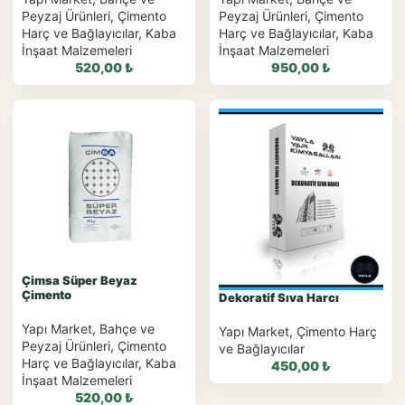
Peyzaj Ürünleri
,
Çimento
Peyzaj Ürünleri
,
Çimento
Harç ve Bağlayıcılar
,
Kaba
Harç ve Bağlayıcılar
,
Kaba
İnşaat Malzemeleri
İnşaat Malzemeleri
520,00
₺
950,00
₺
WhatsApp ile
WhatsApp ile
Sipariş
Sipariş
WhatsApp Teklif Al
WhatsApp Teklif Al
Çimsa Süper Beyaz
Çimento
Dekoratif Sıva Harcı
Yapı Market
,
Bahçe ve
Yapı Market
,
Çimento Harç
Peyzaj Ürünleri
,
Çimento
ve Bağlayıcılar
Harç ve Bağlayıcılar
,
Kaba
450,00
₺
İnşaat Malzemeleri
520,00
₺