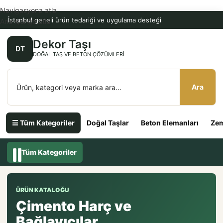
Navigasyona atla
İstanbul geneli ürün tedariği ve uygulama desteği
Ana içeriğe atla
Dekor Taşı
DT
DOĞAL TAŞ VE BETON ÇÖZÜMLERI
Ara
☰ Tüm Kategoriler
Doğal Taşlar
Beton Elemanları
Zem
Tüm Kategoriler
ÜRÜN KATALOĞU
Çimento Harç ve
Bağlayıcılar