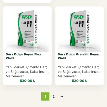
WhatsApp ile
Sipariş
WhatsApp ile
Sipariş
WhatsApp Teklif Al
WhatsApp Teklif Al
Derz Dolgu Beyaz Flex
Derz Dolgu Granüllü Beyaz
Wold
Wold
Yapı Market
,
Çimento Harç
Yapı Market
,
Çimento Harç
ve Bağlayıcılar
,
Kaba İnşaat
ve Bağlayıcılar
,
Kaba İnşaat
Malzemeleri
Malzemeleri
520,00
₺
520,00
₺
1
2
→