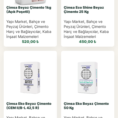
Çimsa Beyaz Çimento 1kg
Çimsa Eco Shine Beyaz
(Açık Poşetli)
Çimento 25 Kg
Yapı Market
,
Bahçe ve
Yapı Market
,
Bahçe ve
Peyzaj Ürünleri
,
Çimento
Peyzaj Ürünleri
,
Çimento
Harç ve Bağlayıcılar
,
Kaba
Harç ve Bağlayıcılar
,
Kaba
İnşaat Malzemeleri
İnşaat Malzemeleri
520,00
₺
450,00
₺
WhatsApp ile
WhatsApp ile
Sipariş
Sipariş
WhatsApp Teklif Al
WhatsApp Teklif Al
Çimsa Eko Beyaz Çimento
Çimsa Eko Beyaz Çimento
(CEM II/B-L 42,5 R)
50 Kg
Yapı Market
,
Bahçe ve
Yapı Market
,
Bahçe ve