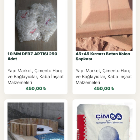
10 MM DERZ ARTISI 250
45*45 Kırmızı Beton Kolon
Adet
Şapkası
Yapı Market
,
Çimento Harç
Yapı Market
,
Çimento Harç
ve Bağlayıcılar
,
Kaba İnşaat
ve Bağlayıcılar
,
Kaba İnşaat
Malzemeleri
Malzemeleri
450,00
₺
450,00
₺
WhatsApp ile
WhatsApp ile
Sipariş
Sipariş