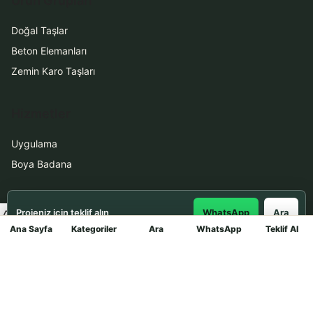
Ürün Grupları
Doğal Taşlar
Beton Elemanları
Zemin Karo Taşları
Hizmetler
Uygulama
Boya Badana
İletişim
Projeniz için teklif alın
WhatsApp
Ara
Ana Sayfa
Kategoriler
Ara
WhatsApp
Teklif Al
Mağaza
0531 912 78 21
WhatsApp ile Teklif Al
info@dekortasi.com