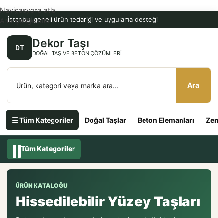
Navigasyona atla
İstanbul geneli ürün tedariği ve uygulama desteği
Ana içeriğe atla
Dekor Taşı
DT
DOĞAL TAŞ VE BETON ÇÖZÜMLERI
Ara
☰ Tüm Kategoriler
Doğal Taşlar
Beton Elemanları
Zem
Tüm Kategoriler
ÜRÜN KATALOĞU
Hissedilebilir Yüzey Taşları