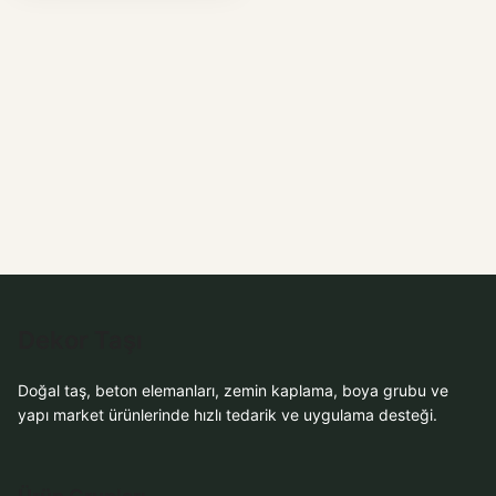
WhatsApp ile
Sipariş
WhatsApp ile
Sipariş
WhatsApp Teklif Al
WhatsApp Teklif Al
Dekor Taşı
Doğal taş, beton elemanları, zemin kaplama, boya grubu ve
yapı market ürünlerinde hızlı tedarik ve uygulama desteği.