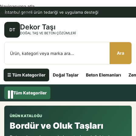
Navigasyona atla
İstanbul geneli ürün tedariği ve uygulama desteği
Ana içeriğe atla
Dekor Taşı
DT
DOĞAL TAŞ VE BETON ÇÖZÜMLERI
Ara
☰ Tüm Kategoriler
Doğal Taşlar
Beton Elemanları
Zem
Tüm Kategoriler
ÜRÜN KATALOĞU
Bordür ve Oluk Taşları