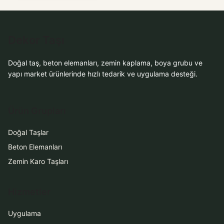
WhatsApp ile
Dekor Taşı
Sipariş
Doğal taş, beton elemanları, zemin kaplama, boya grubu ve
WhatsApp Teklif Al
yapı market ürünlerinde hızlı tedarik ve uygulama desteği.
Ürün Grupları
Doğal Taşlar
Beton Elemanları
Zemin Karo Taşları
Hizmetler
Uygulama