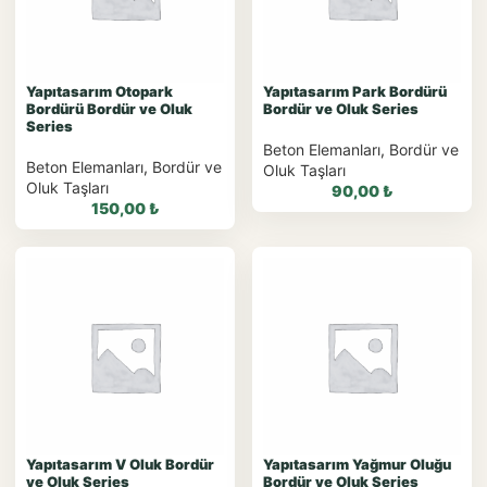
WhatsApp Teklif Al
WhatsApp Teklif Al
Yapıtasarım Otopark
Yapıtasarım Park Bordürü
Bordürü Bordür ve Oluk
Bordür ve Oluk Series
Series
Beton Elemanları
,
Bordür ve
Beton Elemanları
,
Bordür ve
Oluk Taşları
Oluk Taşları
90,00
₺
150,00
₺
WhatsApp ile
Sipariş
WhatsApp ile
Sipariş
WhatsApp Teklif Al
WhatsApp Teklif Al
Yapıtasarım V Oluk Bordür
Yapıtasarım Yağmur Oluğu
ve Oluk Series
Bordür ve Oluk Series