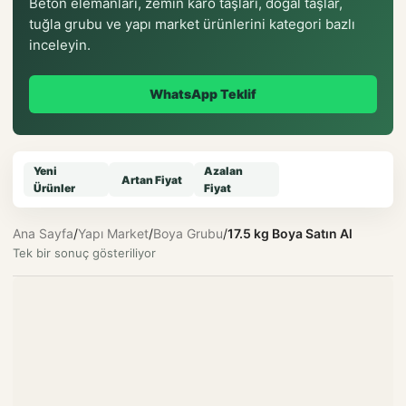
Beton elemanları, zemin karo taşları, doğal taşlar,
tuğla grubu ve yapı market ürünlerini kategori bazlı
inceleyin.
WhatsApp Teklif
Yeni
Azalan
Artan Fiyat
Ürünler
Fiyat
Ana Sayfa
/
Yapı Market
/
Boya Grubu
/
17.5 kg Boya Satın Al
Tek bir sonuç gösteriliyor