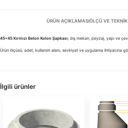
ÜRÜN AÇIKLAMASI
ÖLÇÜ VE TEKNIK 
45*45 Kırmızı Beton Kolon Şapkası
; dış mekan, peyzaj, yapı ve çe
Ürün ölçüsü, adet, kullanım alanı, sevkiyat ve uygulama ihtiyacına gör
İlgili ürünler