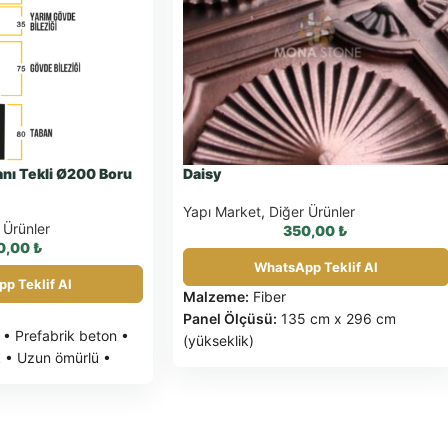
nı Tekli Ø200 Boru
Daisy
Yapı Market
,
Diğer Ürünler
 Ürünler
350,00
₺
0,00
₺
WhatsApp Teklif Al
p Teklif Al
Malzeme:
Fiber
Panel Ölçüsü:
135 cm x 296 cm
• Prefabrik beton •
(yükseklik)
k • Uzun ömürlü •
Panel Kalınlığı:
20 mm
Ağırlık:
6,5 kg/m²
Ürün Garantisi:
10 yıl
Montaj Garantisi:
5 yıl