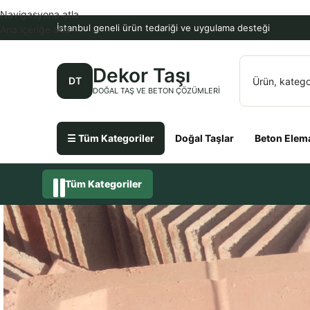
Navigasyona atla
İstanbul geneli ürün tedariği ve uygulama desteği
Ana içeriğe atla
Dekor Taşı
DT
DOĞAL TAŞ VE BETON ÇÖZÜMLERI
☰ Tüm Kategoriler
Doğal Taşlar
Beton Elema
Tüm Kategoriler