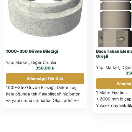
1000*350 Gövde Bileziği
Baca Taban Elema
Girişli
Yapı Market
,
Diğer Ürünler
Yapı Market
,
Diğer
350,00
₺
35
WhatsApp Teklif Al
WhatsAp
1000*350 Gövde Bileziği, Dekor Taşı
1 Metre Fiyatıdır.
kataloğunda teklif alabileceğiniz beton
• Ø200 mm iç çap 
ve yapı ürünü ürünüdür. Ölçü, adet ve
Yüksek dayanıklılı
uygulama detayları için WhatsApp
Kolay kurulum
üzerinden bilgi isteyebilirsiniz.