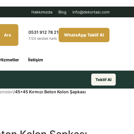
Hakkımızda
Blog
info@dekortasi.com
0531 912 78 21
Ara
WhatsApp Teklif Al
7/24 destek hattı
Hizmetler
İletişim
Teklif Al
emeleri
/
45*45 Kırmızı Beton Kolon Şapkası