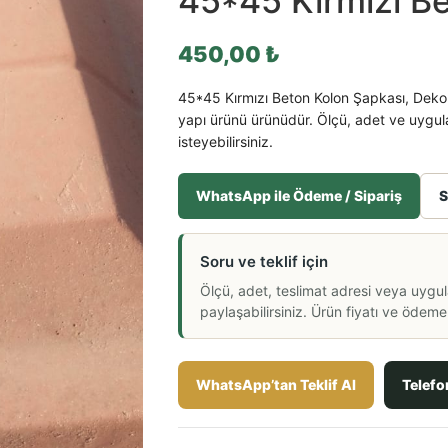
45*45 Kırmızı B
450,00
₺
45*45 Kırmızı Beton Kolon Şapkası, Dekor
yapı ürünü ürünüdür. Ölçü, adet ve uygul
isteyebilirsiniz.
WhatsApp ile Ödeme / Sipariş
S
Soru ve teklif için
Ölçü, adet, teslimat adresi veya uygu
paylaşabilirsiniz. Ürün fiyatı ve ödeme a
WhatsApp’tan Teklif Al
Telefo