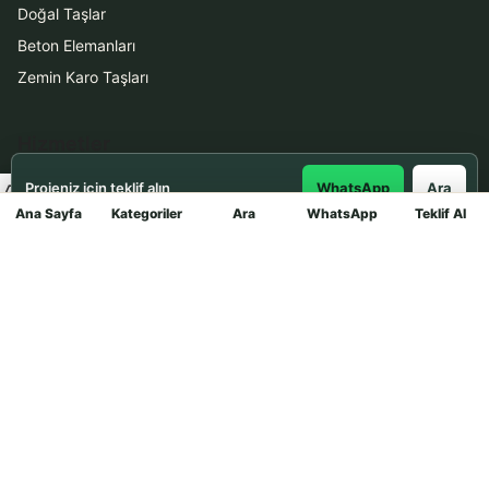
Doğal Taşlar
Beton Elemanları
Zemin Karo Taşları
Hizmetler
Projeniz için teklif alın
WhatsApp
Ara
Uygulama
Ana Sayfa
Kategoriler
Ara
WhatsApp
Teklif Al
Mağaza
Boya Badana
İletişim
0531 912 78 21
WhatsApp ile Teklif Al
info@dekortasi.com