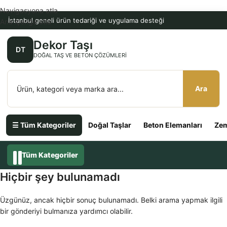
Navigasyona atla
İstanbul geneli ürün tedariği ve uygulama desteği
Ana içeriğe atla
Dekor Taşı
DT
DOĞAL TAŞ VE BETON ÇÖZÜMLERI
Ara
☰ Tüm Kategoriler
Doğal Taşlar
Beton Elemanları
Zem
Tüm Kategoriler
Hiçbir şey bulunamadı
Üzgünüz, ancak hiçbir sonuç bulunamadı. Belki arama yapmak ilgili
bir gönderiyi bulmanıza yardımcı olabilir.