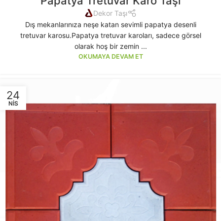
Papatya Tretuvar Karo Taşı
Dekor Taşı
Dış mekanlarınıza neşe katan sevimli papatya desenli
tretuvar karosu.Papatya tretuvar karoları, sadece görsel
olarak hoş bir zemin ...
OKUMAYA DEVAM ET
24
NIS