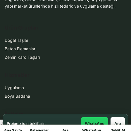
yapı market ürünlerinde hızlı tedarik ve uygulama desteği.
Ürün Grupları
Doğal Taşlar
Beton Elemanları
Zemin Karo Taşları
Hizmetler
Uygulama
Boya Badana
İletişim
Projeniz için teklif alın
WhatsApp
Ara
0531 912 78 21
Ana Sayfa
Kategoriler
Ara
WhatsApp
Teklif Al