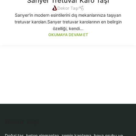
Sarıyer Tretuvar Karo Taşı
Dekor Taşı
Sarıyer'in modern esintilerini dış mekanlarınıza taşıyan
tretuvar karoları.Sarıyer tretuvar karolarının en belirgin
özelliği, kendi...
OKUMAYA DEVAM ET
Dekor Taşı
Doğal taş, beton elemanları, zemin kaplama, boya grubu ve