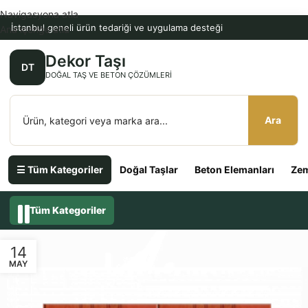
Navigasyona atla
İstanbul geneli ürün tedariği ve uygulama desteği
Ana içeriğe atla
Dekor Taşı
DT
DOĞAL TAŞ VE BETON ÇÖZÜMLERI
Ara
☰ Tüm Kategoriler
Doğal Taşlar
Beton Elemanları
Zem
Tüm Kategoriler
14
MAY