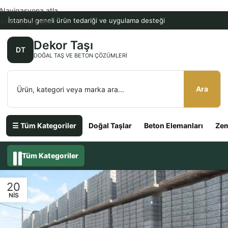
Navigasyona atla
İstanbul geneli ürün tedariği ve uygulama desteği
Ana içeriğe atla
Dekor Taşı
DT
DOĞAL TAŞ VE BETON ÇÖZÜMLERI
Ara
☰ Tüm Kategoriler
Doğal Taşlar
Beton Elemanları
Zem
Tüm Kategoriler
20
NIS