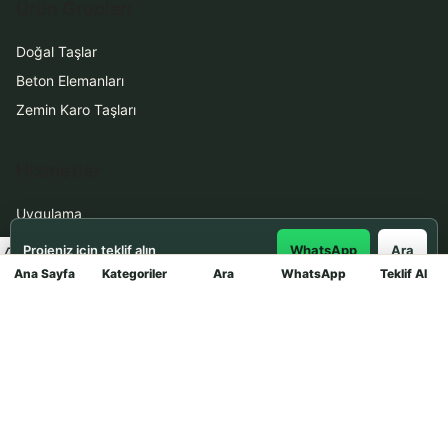
Ürün Grupları
Doğal Taşlar
Beton Elemanları
Zemin Karo Taşları
Hizmetler
Uygulama
Boya Badana
Projeniz için teklif alın
WhatsApp
Ara
Ana Sayfa
Kategoriler
Ara
WhatsApp
Teklif Al
Mağaza
İletişim
0531 912 78 21
WhatsApp ile Teklif Al
info@dekortasi.com