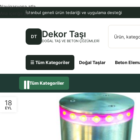
Navigasyona atla
İstanbul geneli ürün tedariği ve uygulama desteği
Ana içeriğe atla
Dekor Taşı
DT
DOĞAL TAŞ VE BETON ÇÖZÜMLERI
☰ Tüm Kategoriler
Doğal Taşlar
Beton Elema
Tüm Kategoriler
18
EYL