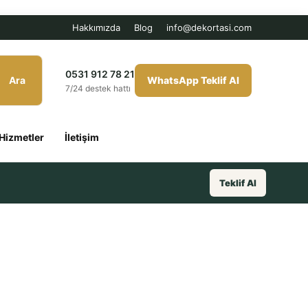
Hakkımızda
Blog
info@dekortasi.com
0531 912 78 21
Ara
WhatsApp Teklif Al
7/24 destek hattı
Hizmetler
İletişim
Teklif Al