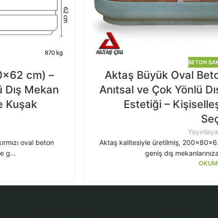
BETON SAK
0x62 cm) –
Aktaş Büyük Oval Bet
lü Dış Mekan
Anıtsal ve Çok Yönlü D
ve Kuşak
Estetiği – Kişiselle
Seç
Yayınlay
kırmızı oval beton
Aktaş kalitesiyle üretilmiş, 200x80x6
e g...
geniş dış mekanlarınıza
OKUM
Ürün Grupları
Hizmetler