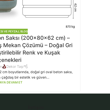
SI VE PEYZAJ
,
BLOG
on Saksı (200x80x62 cm) –
ış Mekan Çözümü – Doğal Gri
ştirilebilir Renk ve Kuşak
enekleri
an
Dekor Taşı
2 cm boyutlarında, doğal gri oval beton saksı,
 çağdaş bir estetik ve güven...
AYA DEVAM ET
İletişim