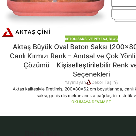
BETON SAKSI VE PEYZAJ
,
BLOG
Aktaş Büyük Oval Beton Saksı (200x8
Canlı Kırmızı Renk – Anıtsal ve Çok Yön
Çözümü – Kişiselleştirilebilir Renk 
Seçenekleri
Yayınlayan
Dekor Taşı
Aktaş kalitesiyle üretilmiş, 200x80x62 cm boyutlarında, canlı 
saksı, geniş dış mekanlarınıza çağdaş bir estetik v
OKUMAYA DEVAM ET
Dekor Taşı