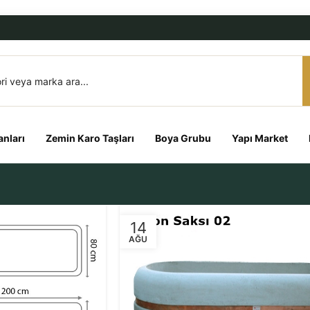
nları
Zemin Karo Taşları
Boya Grubu
Yapı Market
14
AĞU