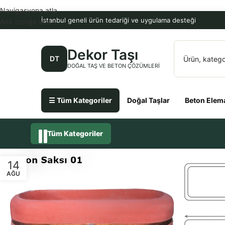
Navigasyona atla
İstanbul geneli ürün tedariği ve uygulama desteği
Ana içeriğe atla
Dekor Taşı
DT
DOĞAL TAŞ VE BETON ÇÖZÜMLERI
☰ Tüm Kategoriler
Doğal Taşlar
Beton Elema
Tüm Kategoriler
14
AĞU