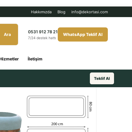
Hakkımızda
Blog
info@dekortasi.com
0531 912 78 21
Ara
WhatsApp Teklif Al
7/24 destek hattı
Hizmetler
İletişim
Teklif Al