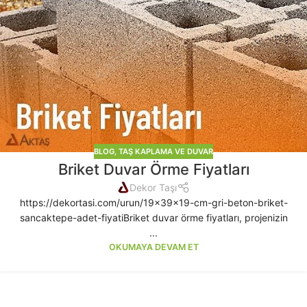
BLOG
,
TAŞ KAPLAMA VE DUVAR
Briket Duvar Örme Fiyatları
Dekor Taşı
https://dekortasi.com/urun/19x39x19-cm-gri-beton-briket-
sancaktepe-adet-fiyatiBriket duvar örme fiyatları, projenizin
...
OKUMAYA DEVAM ET