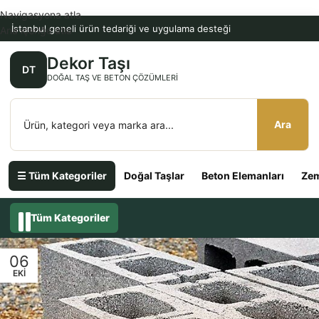
Navigasyona atla
İstanbul geneli ürün tedariği ve uygulama desteği
Ana içeriğe atla
Dekor Taşı
DT
DOĞAL TAŞ VE BETON ÇÖZÜMLERI
Ara
☰ Tüm Kategoriler
Doğal Taşlar
Beton Elemanları
Zem
Tüm Kategoriler
06
EKI