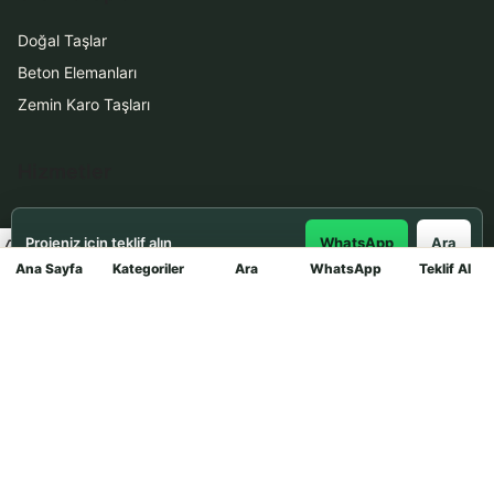
Doğal Taşlar
Beton Elemanları
Zemin Karo Taşları
Hizmetler
Uygulama
Projeniz için teklif alın
WhatsApp
Ara
Boya Badana
Ana Sayfa
Kategoriler
Ara
WhatsApp
Teklif Al
Mağaza
İletişim
0531 912 78 21
WhatsApp ile Teklif Al
info@dekortasi.com