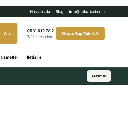
Hakkımızda
Blog
info@dekortasi.com
0531 912 78 21
Ara
WhatsApp Teklif Al
7/24 destek hattı
Hizmetler
İletişim
Teklif Al