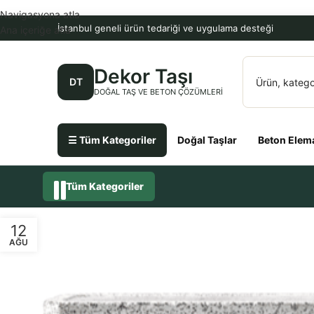
Navigasyona atla
İstanbul geneli ürün tedariği ve uygulama desteği
Ana içeriğe atla
Dekor Taşı
DT
DOĞAL TAŞ VE BETON ÇÖZÜMLERI
☰ Tüm Kategoriler
Doğal Taşlar
Beton Elema
Tüm Kategoriler
12
AĞU