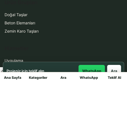
Ürün Grupları
Doğal Taşlar
Beton Elemanları
Zemin Karo Taşları
Hizmetler
Uygulama
Boya Badana
Projeniz için teklif alın
WhatsApp
Ara
Ana Sayfa
Kategoriler
Ara
WhatsApp
Teklif Al
Mağaza
İletişim
0531 912 78 21
WhatsApp ile Teklif Al
info@dekortasi.com