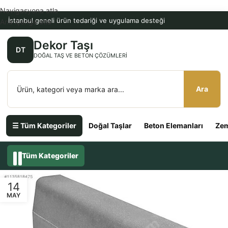
Navigasyona atla
İstanbul geneli ürün tedariği ve uygulama desteği
Ana içeriğe atla
Dekor Taşı
DT
DOĞAL TAŞ VE BETON ÇÖZÜMLERI
Ara
☰ Tüm Kategoriler
Doğal Taşlar
Beton Elemanları
Zem
Tüm Kategoriler
14
MAY