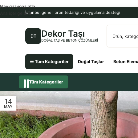
Navigasyona atla
İstanbul geneli ürün tedariği ve uygulama desteği
Ana içeriğe atla
Dekor Taşı
DT
DOĞAL TAŞ VE BETON ÇÖZÜMLERI
☰ Tüm Kategoriler
Doğal Taşlar
Beton Elema
Tüm Kategoriler
14
MAY