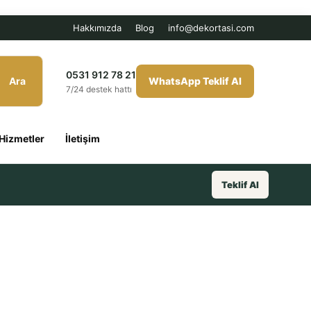
Hakkımızda
Blog
info@dekortasi.com
0531 912 78 21
Ara
WhatsApp Teklif Al
7/24 destek hattı
Hizmetler
İletişim
Teklif Al