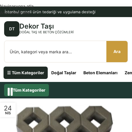
Navigasyona atla
İstanbul geneli ürün tedariği ve uygulama desteği
Ana içeriğe atla
Dekor Taşı
DT
DOĞAL TAŞ VE BETON ÇÖZÜMLERI
Ara
☰ Tüm Kategoriler
Doğal Taşlar
Beton Elemanları
Zem
Tüm Kategoriler
24
NIS