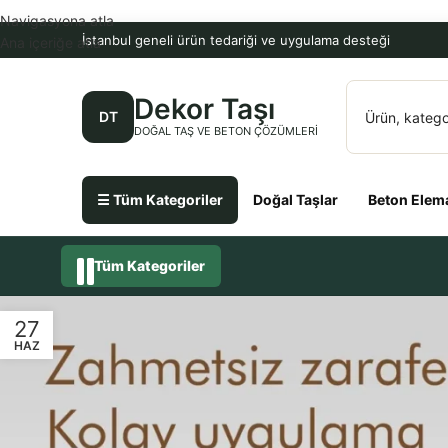
Navigasyona atla
İstanbul geneli ürün tedariği ve uygulama desteği
Ana içeriğe atla
Dekor Taşı
DT
DOĞAL TAŞ VE BETON ÇÖZÜMLERI
☰ Tüm Kategoriler
Doğal Taşlar
Beton Elema
Tüm Kategoriler
27
HAZ