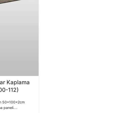
var Kaplama
300-112)
tan 50x100x2cm
 paneli....