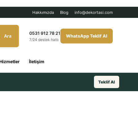
Hakkımızda
Blog
info@dekortasi.com
0531 912 78 21
Ara
WhatsApp Teklif Al
7/24 destek hattı
Hizmetler
İletişim
Teklif Al