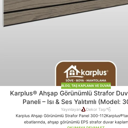
BLOG
,
TAŞ KAPLAMA VE DUVAR
Karplus® Ahşap Görünümlü Strafor Du
Paneli – Isı & Ses Yalıtımlı (Model: 
Yayınlayan
Dekor Taşı
Karplus Ahşap Görünümlü Strafor Panel 300-112Karplus®'
ebatlarında, ahşap görünümlü EPS strafor duvar kaplama
OKUMAYA DEVAM ET