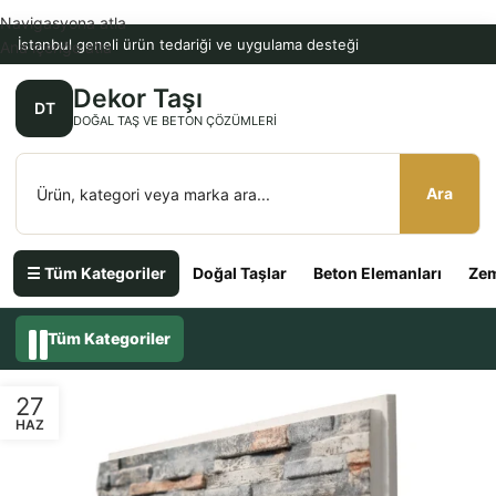
Navigasyona atla
İstanbul geneli ürün tedariği ve uygulama desteği
Ana içeriğe atla
Dekor Taşı
DT
DOĞAL TAŞ VE BETON ÇÖZÜMLERI
Ara
☰ Tüm Kategoriler
Doğal Taşlar
Beton Elemanları
Zem
Tüm Kategoriler
27
HAZ