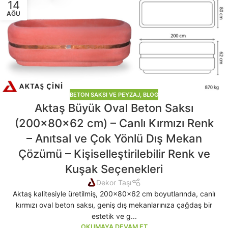
14
AĞU
BETON SAKSI VE PEYZAJ
,
BLOG
Aktaş Büyük Oval Beton Saksı
(200x80x62 cm) – Canlı Kırmızı Renk
– Anıtsal ve Çok Yönlü Dış Mekan
Çözümü – Kişiselleştirilebilir Renk ve
Kuşak Seçenekleri
Dekor Taşı
Aktaş kalitesiyle üretilmiş, 200x80x62 cm boyutlarında, canlı
kırmızı oval beton saksı, geniş dış mekanlarınıza çağdaş bir
estetik ve g...
OKUMAYA DEVAM ET