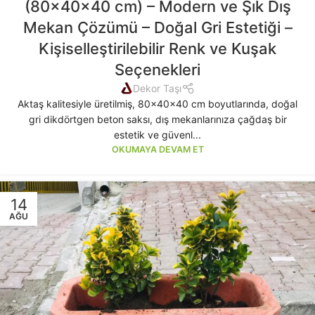
(80x40x40 cm) – Modern ve Şık Dış
Mekan Çözümü – Doğal Gri Estetiği –
Kişiselleştirilebilir Renk ve Kuşak
Seçenekleri
Dekor Taşı
Aktaş kalitesiyle üretilmiş, 80x40x40 cm boyutlarında, doğal
gri dikdörtgen beton saksı, dış mekanlarınıza çağdaş bir
estetik ve güvenl...
OKUMAYA DEVAM ET
14
AĞU