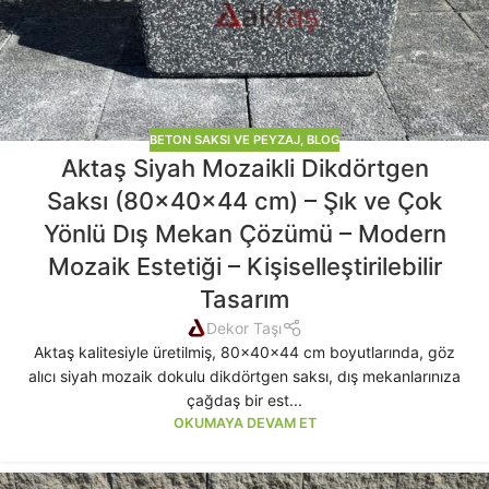
BETON SAKSI VE PEYZAJ
,
BLOG
Aktaş Siyah Mozaikli Dikdörtgen
Saksı (80x40x44 cm) – Şık ve Çok
Yönlü Dış Mekan Çözümü – Modern
Mozaik Estetiği – Kişiselleştirilebilir
Tasarım
Dekor Taşı
Aktaş kalitesiyle üretilmiş, 80x40x44 cm boyutlarında, göz
alıcı siyah mozaik dokulu dikdörtgen saksı, dış mekanlarınıza
çağdaş bir est...
OKUMAYA DEVAM ET