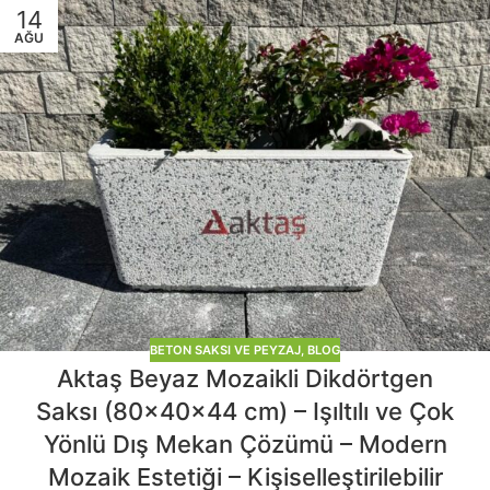
14
AĞU
BETON SAKSI VE PEYZAJ
,
BLOG
Aktaş Beyaz Mozaikli Dikdörtgen
Saksı (80x40x44 cm) – Işıltılı ve Çok
Yönlü Dış Mekan Çözümü – Modern
Mozaik Estetiği – Kişiselleştirilebilir