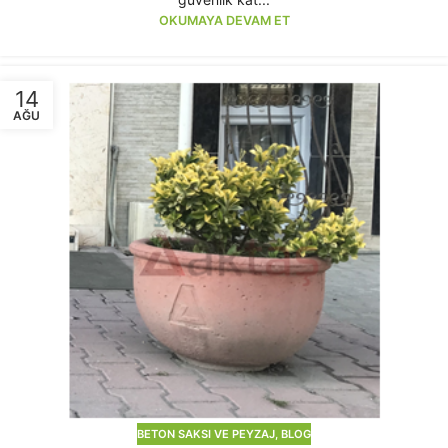
OKUMAYA DEVAM ET
14
AĞU
BETON SAKSI VE PEYZAJ
,
BLOG