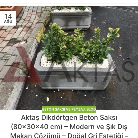
14
AĞU
BETON SAKSI VE PEYZAJ
,
BLOG
Aktaş Dikdörtgen Beton Saksı
(80x30x40 cm) – Modern ve Şık Dış
Mekan Çözümü – Doğal Gri Estetiği –