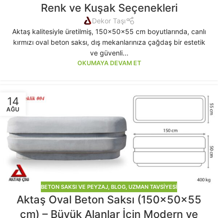
Renk ve Kuşak Seçenekleri
Dekor Taşı
Aktaş kalitesiyle üretilmiş, 150x50x55 cm boyutlarında, canlı
kırmızı oval beton saksı, dış mekanlarınıza çağdaş bir estetik
ve güvenli...
OKUMAYA DEVAM ET
14
AĞU
BETON SAKSI VE PEYZAJ
,
BLOG
,
UZMAN TAVSIYESI
Aktaş Oval Beton Saksı (150x50x55
cm) – Büyük Alanlar İçin Modern ve