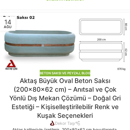
14
AĞU
BETON SAKSI VE PEYZAJ
,
BLOG
Aktaş Büyük Oval Beton Saksı
(200x80x62 cm) – Anıtsal ve Çok
Yönlü Dış Mekan Çözümü – Doğal Gri
Estetiği – Kişiselleştirilebilir Renk ve
Kuşak Seçenekleri
Dekor Taşı
Aktaş kalitesiyle üretilmiş, 200x80x62 cm boyutlarında,