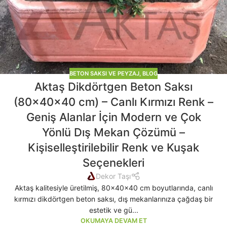
BETON SAKSI VE PEYZAJ
,
BLOG
Aktaş Dikdörtgen Beton Saksı
(80x40x40 cm) – Canlı Kırmızı Renk –
Geniş Alanlar İçin Modern ve Çok
Yönlü Dış Mekan Çözümü –
Kişiselleştirilebilir Renk ve Kuşak
Seçenekleri
Dekor Taşı
Aktaş kalitesiyle üretilmiş, 80x40x40 cm boyutlarında, canlı
kırmızı dikdörtgen beton saksı, dış mekanlarınıza çağdaş bir
estetik ve gü...
OKUMAYA DEVAM ET