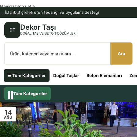
Navigasyona atla
İstanbul geneli ürün tedariği ve uygulama desteği
Ana içeriğe atla
Dekor Taşı
DT
DOĞAL TAŞ VE BETON ÇÖZÜMLERI
Ara
☰ Tüm Kategoriler
Doğal Taşlar
Beton Elemanları
Zem
Tüm Kategoriler
14
AĞU