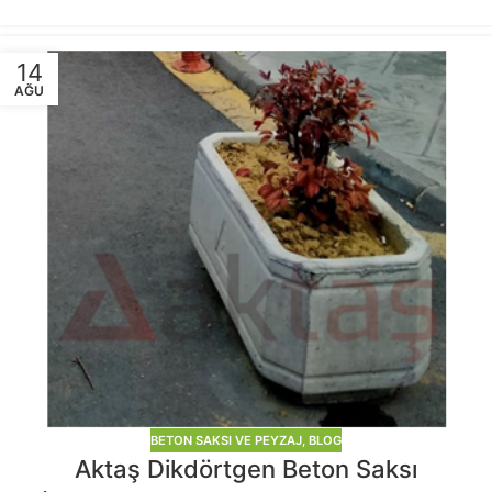
14
AĞU
BETON SAKSI VE PEYZAJ
,
BLOG
Aktaş Dikdörtgen Beton Saksı