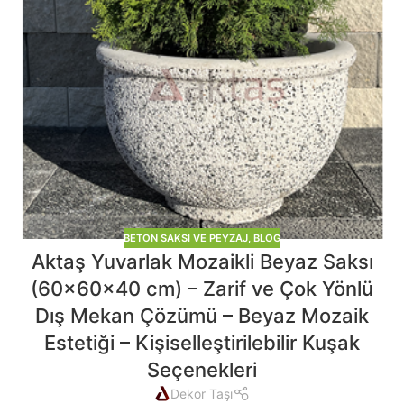
BETON SAKSI VE PEYZAJ
,
BLOG
Aktaş Yuvarlak Mozaikli Beyaz Saksı
(60x60x40 cm) – Zarif ve Çok Yönlü
Dış Mekan Çözümü – Beyaz Mozaik
Estetiği – Kişiselleştirilebilir Kuşak
Seçenekleri
Dekor Taşı