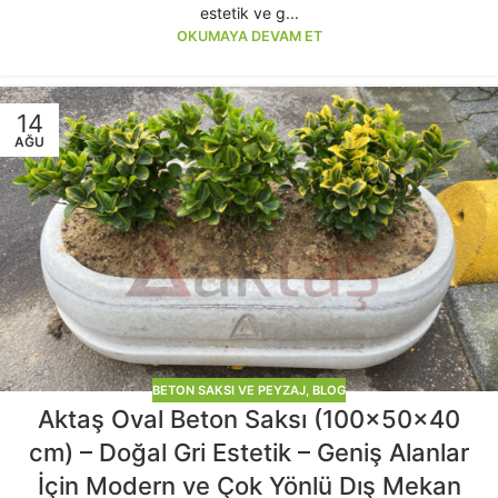
estetik ve g...
OKUMAYA DEVAM ET
14
AĞU
BETON SAKSI VE PEYZAJ
,
BLOG
Aktaş Oval Beton Saksı (100x50x40
cm) – Doğal Gri Estetik – Geniş Alanlar
İçin Modern ve Çok Yönlü Dış Mekan