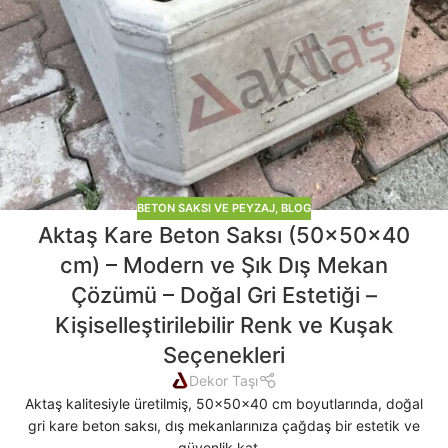
BETON SAKSI VE PEYZAJ
,
BLOG
Aktaş Kare Beton Saksı (50x50x40
cm) – Modern ve Şık Dış Mekan
Çözümü – Doğal Gri Estetiği –
Kişiselleştirilebilir Renk ve Kuşak
Seçenekleri
Dekor Taşı
Aktaş kalitesiyle üretilmiş, 50x50x40 cm boyutlarında, doğal
gri kare beton saksı, dış mekanlarınıza çağdaş bir estetik ve
güvenlik kat...