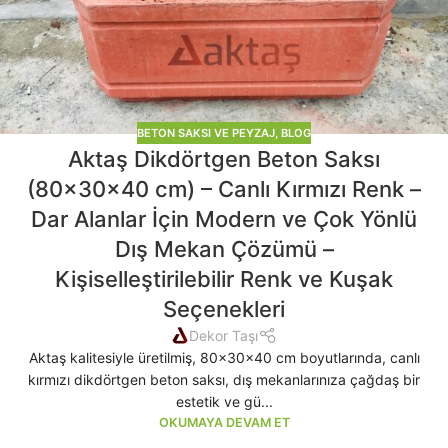
BETON SAKSI VE PEYZAJ
,
BLOG
Aktaş Dikdörtgen Beton Saksı
(80x30x40 cm) – Canlı Kırmızı Renk –
Dar Alanlar İçin Modern ve Çok Yönlü
Dış Mekan Çözümü –
Kişiselleştirilebilir Renk ve Kuşak
Seçenekleri
Dekor Taşı
Aktaş kalitesiyle üretilmiş, 80x30x40 cm boyutlarında, canlı
kırmızı dikdörtgen beton saksı, dış mekanlarınıza çağdaş bir
estetik ve gü...
OKUMAYA DEVAM ET