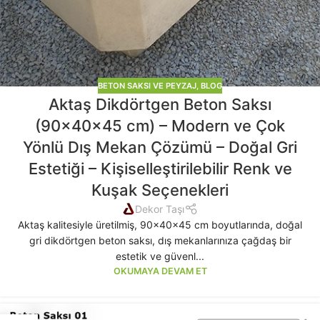
BETON SAKSI VE PEYZAJ
,
BLOG
Aktaş Dikdörtgen Beton Saksı
(90x40x45 cm) – Modern ve Çok
Yönlü Dış Mekan Çözümü – Doğal Gri
Estetiği – Kişiselleştirilebilir Renk ve
Kuşak Seçenekleri
Dekor Taşı
Aktaş kalitesiyle üretilmiş, 90x40x45 cm boyutlarında, doğal
gri dikdörtgen beton saksı, dış mekanlarınıza çağdaş bir
estetik ve güvenl...
OKUMAYA DEVAM ET