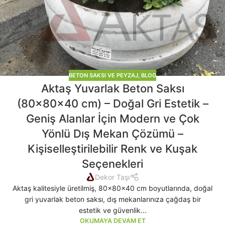
BETON SAKSI VE PEYZAJ
,
BLOG
Aktaş Yuvarlak Beton Saksı
(80x80x40 cm) – Doğal Gri Estetik –
Geniş Alanlar İçin Modern ve Çok
Yönlü Dış Mekan Çözümü –
Kişiselleştirilebilir Renk ve Kuşak
Seçenekleri
Dekor Taşı
Aktaş kalitesiyle üretilmiş, 80x80x40 cm boyutlarında, doğal
gri yuvarlak beton saksı, dış mekanlarınıza çağdaş bir
estetik ve güvenlik...
OKUMAYA DEVAM ET