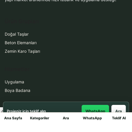
Ürün Grupları
Doğal Taşlar
Beton Elemanları
Zemin Karo Taşları
Hizmetler
Uygulama
Boya Badana
İletişim
Projeniz için teklif alın
WhatsApp
Ara
Ana Sayfa
Kategoriler
Ara
WhatsApp
Teklif Al
Mağaza
0531 912 78 21
WhatsApp ile Teklif Al