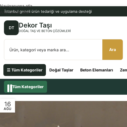
Navigasyona atla
İstanbul geneli ürün tedariği ve uygulama desteği
Ana içeriğe atla
Dekor Taşı
DT
DOĞAL TAŞ VE BETON ÇÖZÜMLERI
Ara
☰ Tüm Kategoriler
Doğal Taşlar
Beton Elemanları
Zem
Tüm Kategoriler
16
AĞU