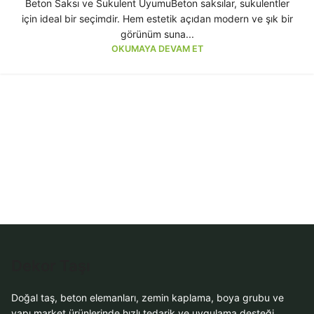
Beton Saksı ve Sukulent UyumuBeton saksılar, sukulentler
için ideal bir seçimdir. Hem estetik açıdan modern ve şık bir
görünüm suna...
OKUMAYA DEVAM ET
Dekor Taşı
Doğal taş, beton elemanları, zemin kaplama, boya grubu ve
yapı market ürünlerinde hızlı tedarik ve uygulama desteği.