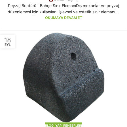
Peyzaj Bordürü | Bahçe Sınır ElemanıDış mekanlar ve peyzaj
düzenlemesi için kullanılan, işlevsel ve estetik sınır elemanı....
OKUMAYA DEVAM ET
18
EYL
BLOG
,
YAPI REHBERLERI