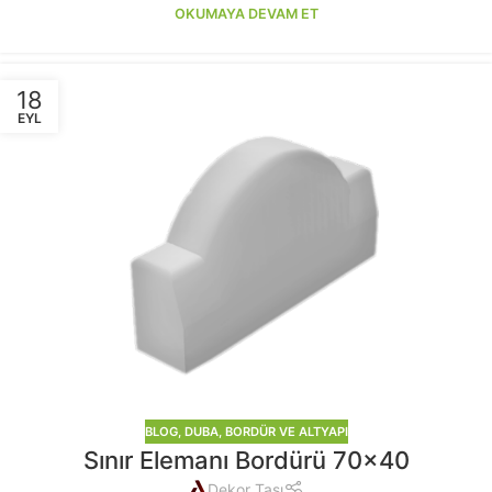
OKUMAYA DEVAM ET
18
EYL
BLOG
,
DUBA, BORDÜR VE ALTYAPI
Sınır Elemanı Bordürü 70×40
Dekor Taşı