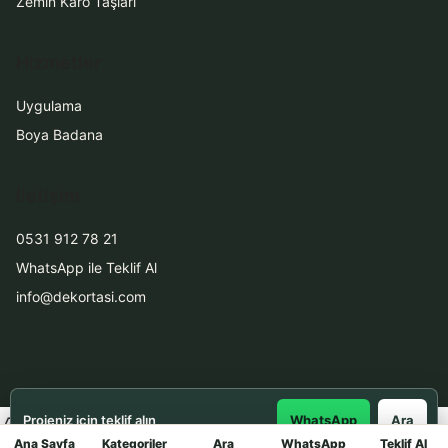
Zemin Karo Taşları
Hizmetler
Uygulama
Boya Badana
İletişim
0531 912 78 21
WhatsApp ile Teklif Al
info@dekortasi.com
Projeniz için teklif alın
WhatsApp
Ara
Ana Sayfa
Kategoriler
Ara
WhatsApp
Teklif Al
Mağaza