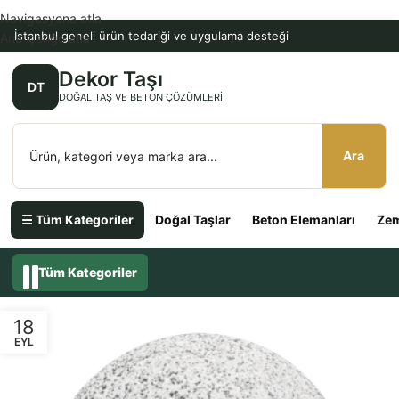
Navigasyona atla
İstanbul geneli ürün tedariği ve uygulama desteği
Ana içeriğe atla
Dekor Taşı
DT
DOĞAL TAŞ VE BETON ÇÖZÜMLERI
Ara
☰ Tüm Kategoriler
Doğal Taşlar
Beton Elemanları
Zem
Tüm Kategoriler
18
EYL