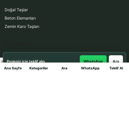
Doğal Taşlar
Beton Elemanları
Zemin Karo Taşları
Hizmetler
Uygulama
Projeniz için teklif alın
WhatsApp
Ara
Boya Badana
Ana Sayfa
Kategoriler
Ara
WhatsApp
Teklif Al
Mağaza
İletişim
0531 912 78 21
WhatsApp ile Teklif Al
info@dekortasi.com