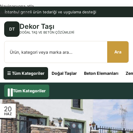
Navigasyona atla
İstanbul geneli ürün tedariği ve uygulama desteği
Ana içeriğe atla
Dekor Taşı
DT
DOĞAL TAŞ VE BETON ÇÖZÜMLERI
Ara
☰ Tüm Kategoriler
Doğal Taşlar
Beton Elemanları
Zem
Tüm Kategoriler
20
HAZ