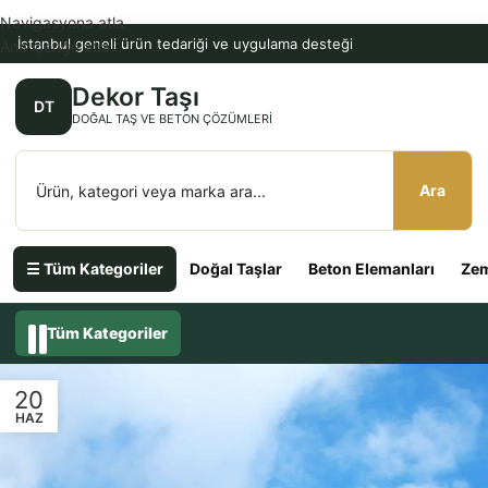
Navigasyona atla
İstanbul geneli ürün tedariği ve uygulama desteği
Ana içeriğe atla
Dekor Taşı
DT
DOĞAL TAŞ VE BETON ÇÖZÜMLERI
Ara
☰ Tüm Kategoriler
Doğal Taşlar
Beton Elemanları
Zem
Tüm Kategoriler
20
HAZ