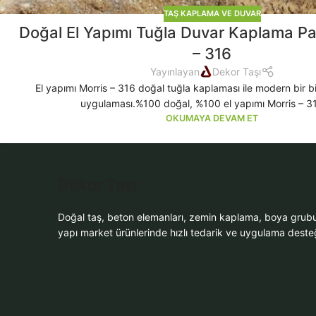
TAŞ KAPLAMA VE DUVAR
Doğal El Yapımı Tuğla Duvar Kaplama Pan
– 316
Yayınlayan
Dekor Taşı
El yapımı Morris – 316 doğal tuğla kaplaması ile modern bir b
uygulaması.%100 doğal, %100 el yapımı Morris – 316
OKUMAYA DEVAM ET
Dekor Taşı
Doğal taş, beton elemanları, zemin kaplama, boya grub
yapı market ürünlerinde hızlı tedarik ve uygulama desteğ