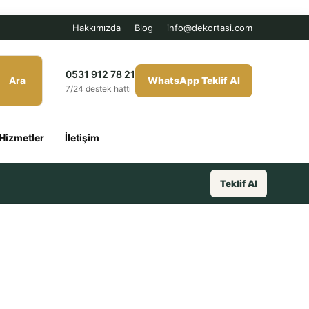
Hakkımızda
Blog
info@dekortasi.com
0531 912 78 21
Ara
WhatsApp Teklif Al
7/24 destek hattı
Hizmetler
İletişim
Teklif Al