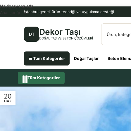
Navigasyona atla
İstanbul geneli ürün tedariği ve uygulama desteği
Ana içeriğe atla
Dekor Taşı
DT
DOĞAL TAŞ VE BETON ÇÖZÜMLERI
☰ Tüm Kategoriler
Doğal Taşlar
Beton Elema
Tüm Kategoriler
20
HAZ