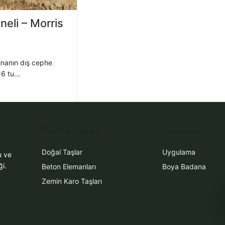
eli – Morris
inanın dış cephe
 tu...
Ürün Grupları
Hizmetler
Doğal Taşlar
Uygulama
u ve
i.
Beton Elemanları
Boya Badana
Zemin Karo Taşları