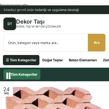
Navigasyona atla
İstanbul geneli ürün tedariği ve uygulama desteği
Ana içeriğe atla
Dekor Taşı
DT
DOĞAL TAŞ VE BETON ÇÖZÜMLERI
Ara
☰ Tüm Kategoriler
Doğal Taşlar
Beton Elemanları
Zem
Tüm Kategoriler
24
NIS