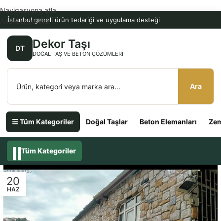
Navigasyona atla
İstanbul geneli ürün tedariği ve uygulama desteği
Ana içeriğe atla
Dekor Taşı
DT
DOĞAL TAŞ VE BETON ÇÖZÜMLERI
Ara
☰ Tüm Kategoriler
Doğal Taşlar
Beton Elemanları
Zem
Tüm Kategoriler
20
HAZ