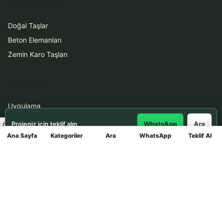
Ürün Grupları
Doğal Taşlar
Beton Elemanları
Zemin Karo Taşları
Hizmetler
Uygulama
Boya Badana
Projeniz için teklif alın
WhatsApp
Ara
Ana Sayfa
Kategoriler
Ara
WhatsApp
Teklif Al
Mağaza
İletişim
0531 912 78 21
WhatsApp ile Teklif Al
info@dekortasi.com