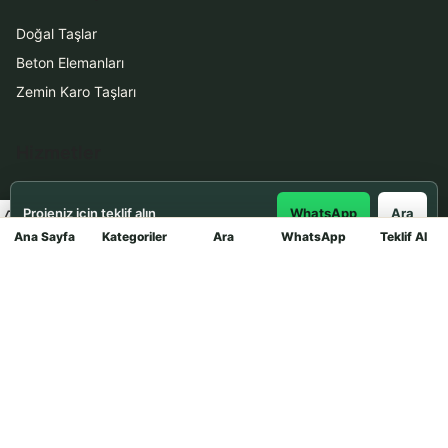
Doğal Taşlar
Beton Elemanları
Zemin Karo Taşları
Hizmetler
Uygulama
Projeniz için teklif alın
WhatsApp
Ara
Boya Badana
Ana Sayfa
Kategoriler
Ara
WhatsApp
Teklif Al
Mağaza
İletişim
0531 912 78 21
WhatsApp ile Teklif Al
info@dekortasi.com