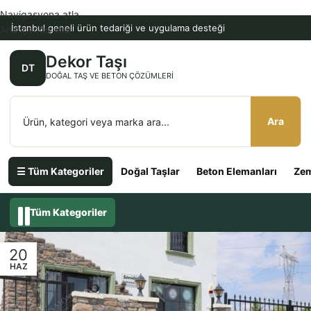
Navigasyona atla
İstanbul geneli ürün tedariği ve uygulama desteği
Ana içeriğe atla
Dekor Taşı
DT
DOĞAL TAŞ VE BETON ÇÖZÜMLERI
Ara
☰ Tüm Kategoriler
Doğal Taşlar
Beton Elemanları
Zem
Tüm Kategoriler
20
HAZ