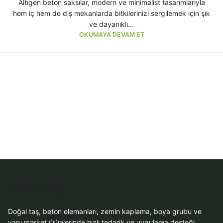
Altıgen beton saksılar, modern ve minimalist tasarımlarıyla
hem iç hem de dış mekanlarda bitkilerinizi sergilemek için şık
ve dayanıklı...
OKUMAYA DEVAM ET
Dekor Taşı
Doğal taş, beton elemanları, zemin kaplama, boya grubu ve
yapı market ürünlerinde hızlı tedarik ve uygulama desteği.