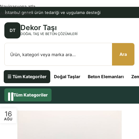
Navigasyona atla
İstanbul geneli ürün tedariği ve uygulama desteği
Ana içeriğe atla
Dekor Taşı
DT
DOĞAL TAŞ VE BETON ÇÖZÜMLERI
Ara
☰ Tüm Kategoriler
Doğal Taşlar
Beton Elemanları
Zem
Tüm Kategoriler
16
AĞU