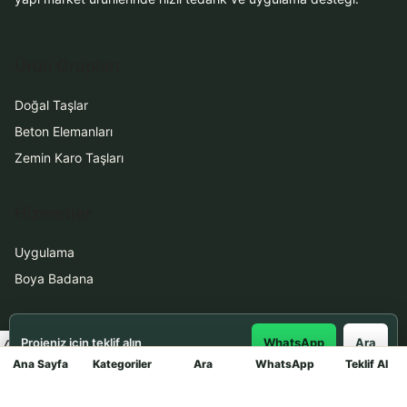
Ürün Grupları
Doğal Taşlar
Beton Elemanları
Zemin Karo Taşları
Hizmetler
Uygulama
Boya Badana
İletişim
Projeniz için teklif alın
WhatsApp
Ara
Ana Sayfa
Kategoriler
Ara
WhatsApp
Teklif Al
Mağaza
0531 912 78 21
WhatsApp ile Teklif Al