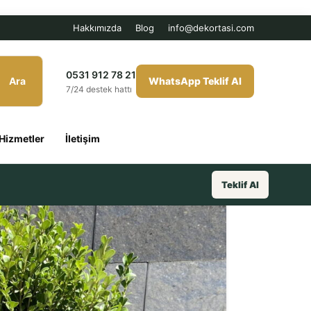
Hakkımızda
Blog
info@dekortasi.com
0531 912 78 21
Ara
WhatsApp Teklif Al
7/24 destek hattı
Hizmetler
İletişim
Teklif Al