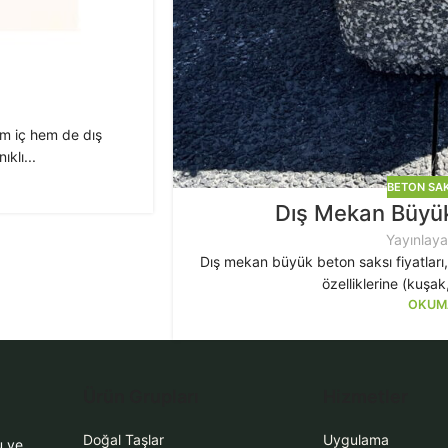
em iç hem de dış
klı...
BETON SAK
Dış Mekan Büyük 
Yayınlay
Dış mekan büyük beton saksı fiyatları, 
özelliklerine (kuşak
OKUM
Ürün Grupları
Hizmetler
Doğal Taşlar
Uygulama
u ve