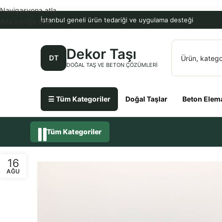
Navigasyona atla
İstanbul geneli ürün tedariği ve uygulama desteği
Ana içeriğe atla
Dekor Taşı
DT
DOĞAL TAŞ VE BETON ÇÖZÜMLERI
☰ Tüm Kategoriler
Doğal Taşlar
Beton Elema
Tüm Kategoriler
16
AĞU