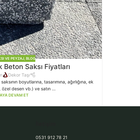
SI VE PEYZAJ
,
BLOG
Beton Saksı Fiyatları
an
Dekor Taşı
saksının boyutlarına, tasarımına, ağırlığına, ek
, özel desen vb.) ve satın ...
AYA DEVAM ET
İletişim
0531 912 78 21