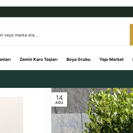
nları
Zemin Karo Taşları
Boya Grubu
Yapı Market
14
AĞU