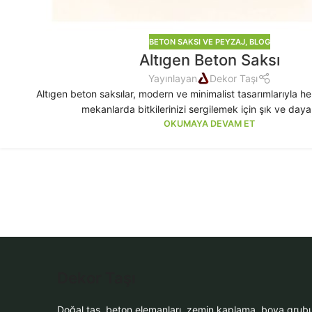
BETON SAKSI VE PEYZAJ
,
BLOG
Altıgen Beton Saksı
Yayınlayan
Dekor Taşı
Altıgen beton saksılar, modern ve minimalist tasarımlarıyla h
mekanlarda bitkilerinizi sergilemek için şık ve dayanı
OKUMAYA DEVAM ET
Dekor Taşı
Doğal taş, beton elemanları, zemin kaplama, boya grub