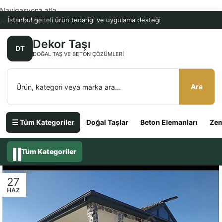
Navigasyona atla
İstanbul geneli ürün tedariği ve uygulama desteği
Ana içeriğe atla
Dekor Taşı
DT
DOĞAL TAŞ VE BETON ÇÖZÜMLERI
Ara
☰ Tüm Kategoriler
Doğal Taşlar
Beton Elemanları
Zem
Tüm Kategoriler
27
HAZ