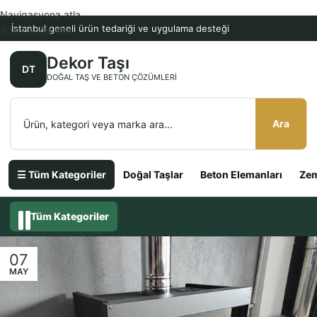
Navigasyona atla
İstanbul geneli ürün tedariği ve uygulama desteği
Ana içeriğe atla
Dekor Taşı
DT
DOĞAL TAŞ VE BETON ÇÖZÜMLERI
Ara
☰ Tüm Kategoriler
Doğal Taşlar
Beton Elemanları
Zem
Tüm Kategoriler
07
MAY