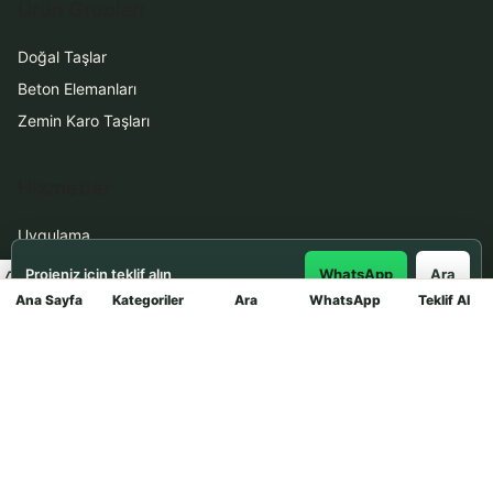
Ürün Grupları
Doğal Taşlar
Beton Elemanları
Zemin Karo Taşları
Hizmetler
Uygulama
Boya Badana
Projeniz için teklif alın
WhatsApp
Ara
Ana Sayfa
Kategoriler
Ara
WhatsApp
Teklif Al
Mağaza
İletişim
0531 912 78 21
WhatsApp ile Teklif Al
info@dekortasi.com