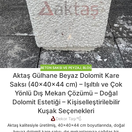
BETON SAKSI VE PEYZAJ
,
BLOG
Aktaş Gülhane Beyaz Dolomit Kare
Saksı (40x40x44 cm) – Işıltılı ve Çok
Yönlü Dış Mekan Çözümü – Doğal
Dolomit Estetiği – Kişiselleştirilebilir
Kuşak Seçenekleri
Dekor Taşı
Aktaş kalitesiyle üretilmiş, 40x40x44 cm boyutlarında, doğal
beyaz dolomit kare saksı, dış mekanlarınıza çağdaş bir