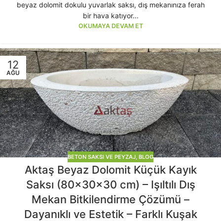
beyaz dolomit dokulu yuvarlak saksı, dış mekanınıza ferah
bir hava katıyor...
OKUMAYA DEVAM ET
12
AĞU
BETON SAKSI VE PEYZAJ
,
BLOG
Aktaş Beyaz Dolomit Küçük Kayık
Saksı (80x30x30 cm) – Işıltılı Dış
Mekan Bitkilendirme Çözümü –
Dayanıklı ve Estetik – Farklı Kuşak