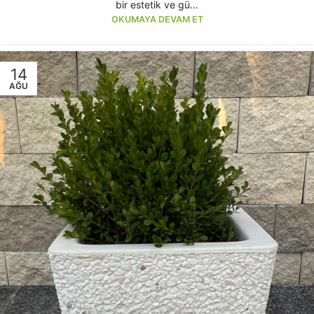
bir estetik ve gü...
OKUMAYA DEVAM ET
14
AĞU