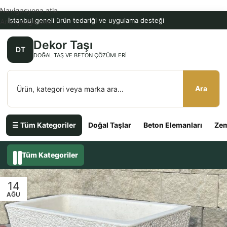
Navigasyona atla
İstanbul geneli ürün tedariği ve uygulama desteği
Ana içeriğe atla
Dekor Taşı
DT
DOĞAL TAŞ VE BETON ÇÖZÜMLERI
Ara
☰ Tüm Kategoriler
Doğal Taşlar
Beton Elemanları
Zem
Tüm Kategoriler
14
AĞU