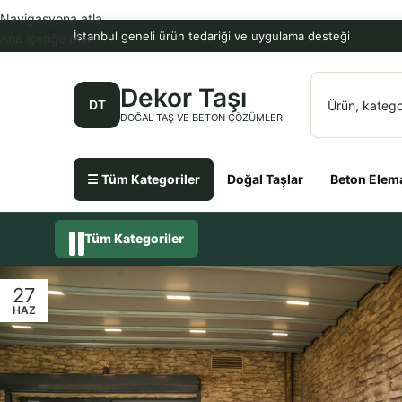
Navigasyona atla
İstanbul geneli ürün tedariği ve uygulama desteği
Ana içeriğe atla
Dekor Taşı
DT
DOĞAL TAŞ VE BETON ÇÖZÜMLERI
☰ Tüm Kategoriler
Doğal Taşlar
Beton Elema
Tüm Kategoriler
27
HAZ