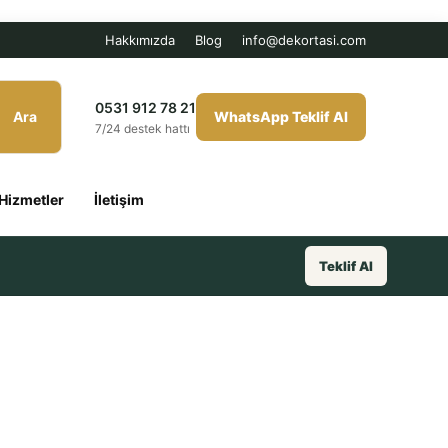
Hakkımızda
Blog
info@dekortasi.com
0531 912 78 21
Ara
WhatsApp Teklif Al
7/24 destek hattı
Hizmetler
İletişim
Teklif Al