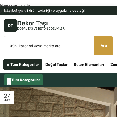
Navigasyona atla
İstanbul geneli ürün tedariği ve uygulama desteği
Ana içeriğe atla
Dekor Taşı
DT
DOĞAL TAŞ VE BETON ÇÖZÜMLERI
Ara
☰ Tüm Kategoriler
Doğal Taşlar
Beton Elemanları
Zem
Tüm Kategoriler
27
HAZ