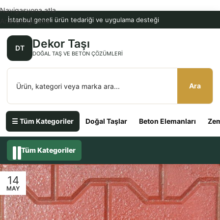
Navigasyona atla
İstanbul geneli ürün tedariği ve uygulama desteği
Ana içeriğe atla
Dekor Taşı
DT
DOĞAL TAŞ VE BETON ÇÖZÜMLERI
Ara
☰ Tüm Kategoriler
Doğal Taşlar
Beton Elemanları
Zem
Tüm Kategoriler
14
MAY