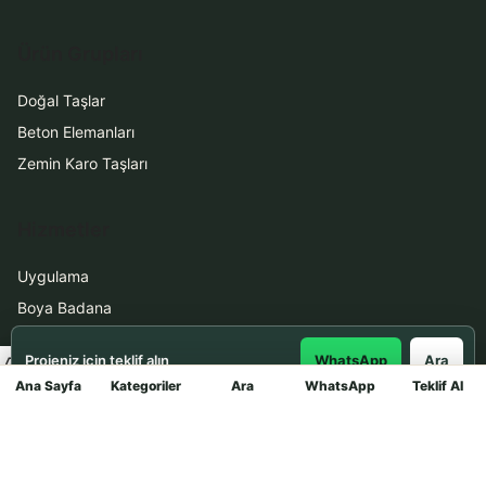
Ürün Grupları
Doğal Taşlar
Beton Elemanları
Zemin Karo Taşları
Hizmetler
Uygulama
Boya Badana
Projeniz için teklif alın
WhatsApp
Ara
İletişim
Ana Sayfa
Kategoriler
Ara
WhatsApp
Teklif Al
Mağaza
0531 912 78 21
WhatsApp ile Teklif Al
info@dekortasi.com