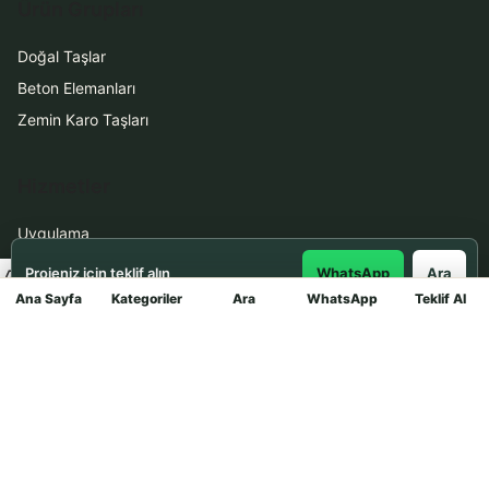
Ürün Grupları
Doğal Taşlar
Beton Elemanları
Zemin Karo Taşları
Hizmetler
Uygulama
Boya Badana
Projeniz için teklif alın
WhatsApp
Ara
Ana Sayfa
Kategoriler
Ara
WhatsApp
Teklif Al
Mağaza
İletişim
0531 912 78 21
WhatsApp ile Teklif Al
info@dekortasi.com