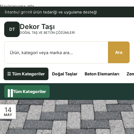
Navigasyona atla
İstanbul geneli ürün tedariği ve uygulama desteği
Ana içeriğe atla
Dekor Taşı
DT
DOĞAL TAŞ VE BETON ÇÖZÜMLERI
Ara
☰ Tüm Kategoriler
Doğal Taşlar
Beton Elemanları
Zem
Tüm Kategoriler
14
MAY