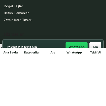
Doğal Taşlar
Beton Elemanları
Zemin Karo Taşları
Hizmetler
Uygulama
Projeniz için teklif alın
WhatsApp
Ara
Boya Badana
Ana Sayfa
Kategoriler
Ara
WhatsApp
Teklif Al
Mağaza
İletişim
0531 912 78 21
WhatsApp ile Teklif Al
info@dekortasi.com