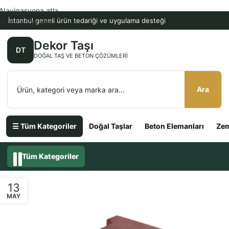
Navigasyona atla
İstanbul geneli ürün tedariği ve uygulama desteği
Ana içeriğe atla
Dekor Taşı
DT
DOĞAL TAŞ VE BETON ÇÖZÜMLERI
Ara
☰ Tüm Kategoriler
Doğal Taşlar
Beton Elemanları
Zem
Tüm Kategoriler
13
MAY