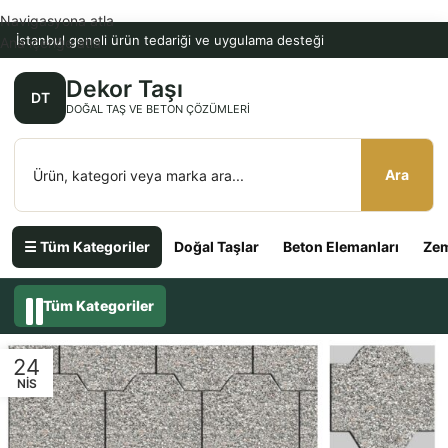
Navigasyona atla
İstanbul geneli ürün tedariği ve uygulama desteği
Ana içeriğe atla
Dekor Taşı
DT
DOĞAL TAŞ VE BETON ÇÖZÜMLERI
Ara
☰ Tüm Kategoriler
Doğal Taşlar
Beton Elemanları
Zem
Tüm Kategoriler
24
NIS