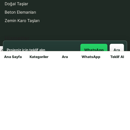
Doğal Taşlar
Beton Elemanları
Zemin Karo Taşları
Hizmetler
Projeniz için teklif alın
WhatsApp
Ara
Uygulama
Ana Sayfa
Kategoriler
Ara
WhatsApp
Teklif Al
Mağaza
Boya Badana
İletişim
0531 912 78 21
WhatsApp ile Teklif Al
info@dekortasi.com