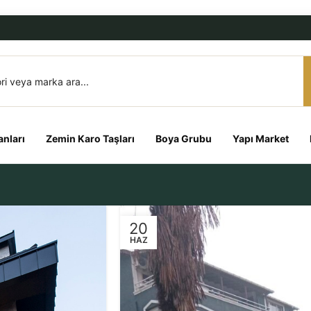
nları
Zemin Karo Taşları
Boya Grubu
Yapı Market
20
HAZ