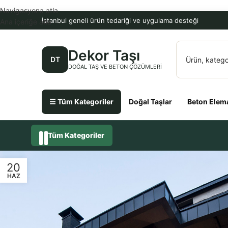
Navigasyona atla
İstanbul geneli ürün tedariği ve uygulama desteği
Ana içeriğe atla
Dekor Taşı
DT
DOĞAL TAŞ VE BETON ÇÖZÜMLERI
☰ Tüm Kategoriler
Doğal Taşlar
Beton Elema
Tüm Kategoriler
20
HAZ