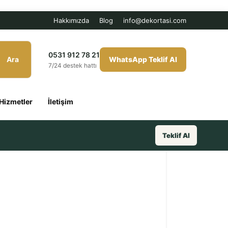
Hakkımızda
Blog
info@dekortasi.com
0531 912 78 21
Ara
WhatsApp Teklif Al
7/24 destek hattı
Hizmetler
İletişim
Teklif Al