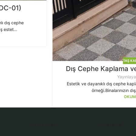
FDC-01)
lı dış cephe
 estet...
TAŞ KA
Dış Cephe Kaplama v
Yayınlay
Estetik ve dayanıklı dış cephe kap
örneği.Binalarınızın dış
OKUM
Ürün Grupları
Hizmetler