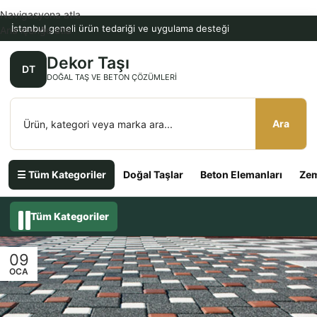
Navigasyona atla
İstanbul geneli ürün tedariği ve uygulama desteği
Ana içeriğe atla
Dekor Taşı
DT
DOĞAL TAŞ VE BETON ÇÖZÜMLERI
Ara
☰ Tüm Kategoriler
Doğal Taşlar
Beton Elemanları
Zem
Tüm Kategoriler
09
OCA