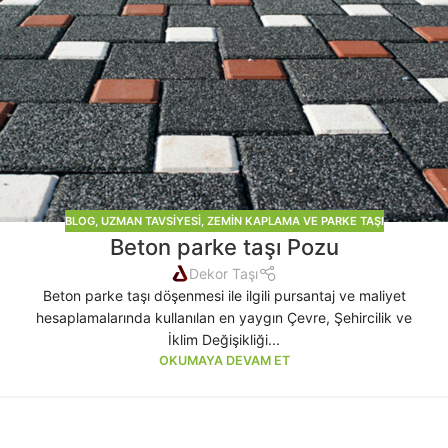
BLOG
,
UZMAN TAVSIYESI
,
ZEMIN KAPLAMA VE PARKE TAŞI
Beton parke taşı Pozu
Dekor Taşı
Beton parke taşı döşenmesi ile ilgili pursantaj ve maliyet
hesaplamalarında kullanılan en yaygın Çevre, Şehircilik ve
İklim Değişikliği...
OKUMAYA DEVAM ET