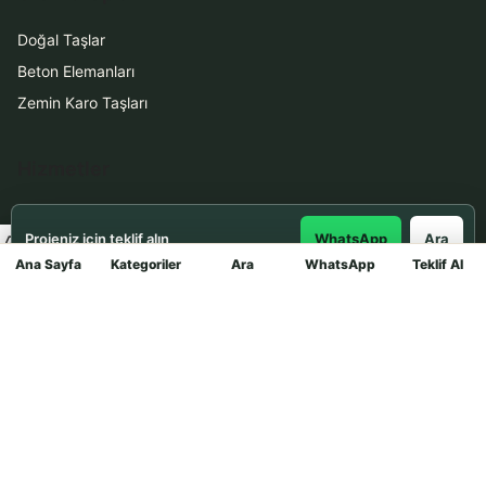
Doğal Taşlar
Beton Elemanları
Zemin Karo Taşları
Hizmetler
Uygulama
Projeniz için teklif alın
WhatsApp
Ara
Boya Badana
Ana Sayfa
Kategoriler
Ara
WhatsApp
Teklif Al
Mağaza
İletişim
0531 912 78 21
WhatsApp ile Teklif Al
info@dekortasi.com