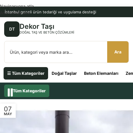
Navigasyona atla
İstanbul geneli ürün tedariği ve uygulama desteği
Ana içeriğe atla
Dekor Taşı
DT
DOĞAL TAŞ VE BETON ÇÖZÜMLERI
Ara
☰ Tüm Kategoriler
Doğal Taşlar
Beton Elemanları
Zem
Tüm Kategoriler
07
MAY