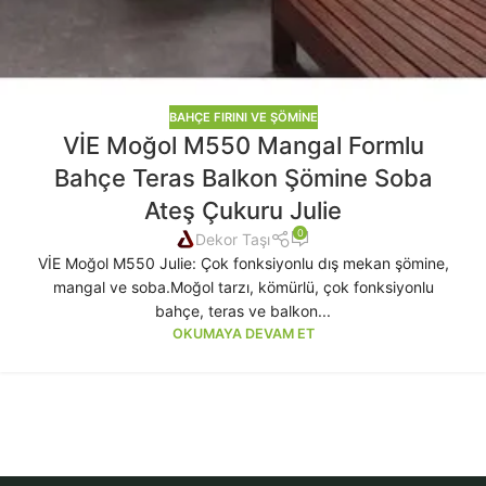
BAHÇE FIRINI VE ŞÖMINE
VİE Moğol M550 Mangal Formlu
Bahçe Teras Balkon Şömine Soba
Ateş Çukuru Julie
0
Dekor Taşı
VİE Moğol M550 Julie: Çok fonksiyonlu dış mekan şömine,
mangal ve soba.Moğol tarzı, kömürlü, çok fonksiyonlu
bahçe, teras ve balkon...
OKUMAYA DEVAM ET