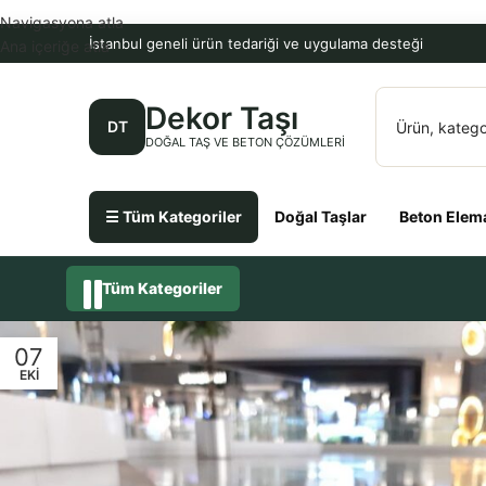
Navigasyona atla
İstanbul geneli ürün tedariği ve uygulama desteği
Ana içeriğe atla
Dekor Taşı
DT
DOĞAL TAŞ VE BETON ÇÖZÜMLERI
☰ Tüm Kategoriler
Doğal Taşlar
Beton Elema
Tüm Kategoriler
07
EKI