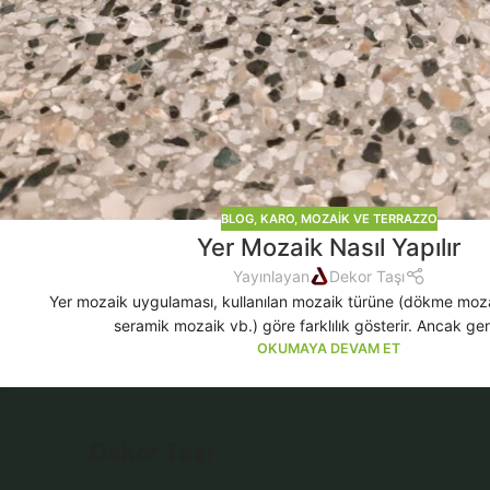
BLOG
,
KARO, MOZAIK VE TERRAZZO
Yer Mozaik Nasıl Yapılır
Yayınlayan
Dekor Taşı
Yer mozaik uygulaması, kullanılan mozaik türüne (dökme moz
seramik mozaik vb.) göre farklılık gösterir. Ancak gene
OKUMAYA DEVAM ET
Dekor Taşı