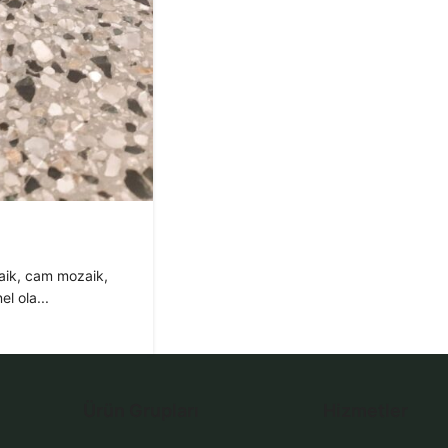
aik, cam mozaik,
l ola...
Ürün Grupları
Hizmetler