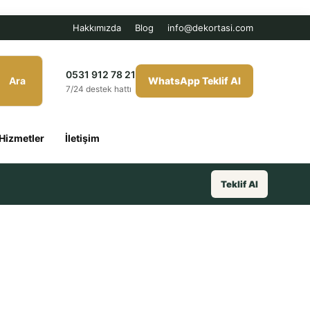
Hakkımızda
Blog
info@dekortasi.com
0531 912 78 21
Ara
WhatsApp Teklif Al
7/24 destek hattı
Hizmetler
İletişim
Teklif Al