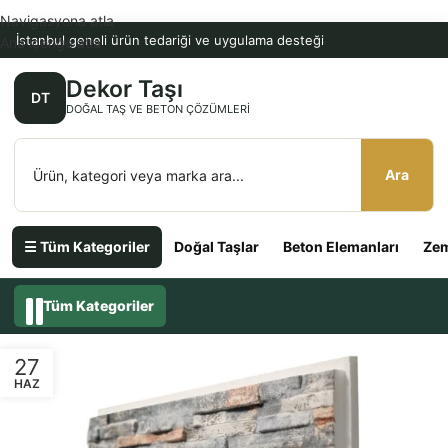
Navigasyona atla
İstanbul geneli ürün tedariği ve uygulama desteği
Ana içeriğe atla
Dekor Taşı
DT
DOĞAL TAŞ VE BETON ÇÖZÜMLERI
Ara
☰ Tüm Kategoriler
Doğal Taşlar
Beton Elemanları
Zem
Tüm Kategoriler
27
HAZ